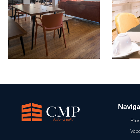
BUREAU
St Georges
Pr
Naviga
Plan
Voca